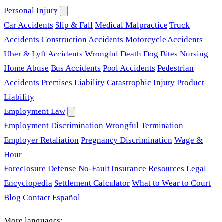
Personal Injury
Car Accidents
Slip & Fall
Medical Malpractice
Truck
Accidents
Construction Accidents
Motorcycle Accidents
Uber & Lyft Accidents
Wrongful Death
Dog Bites
Nursing
Home Abuse
Bus Accidents
Pool Accidents
Pedestrian
Accidents
Premises Liability
Catastrophic Injury
Product
Liability
Employment Law
Employment Discrimination
Wrongful Termination
Employer Retaliation
Pregnancy Discrimination
Wage &
Hour
Foreclosure Defense
No-Fault Insurance
Resources
Legal
Encyclopedia
Settlement Calculator
What to Wear to Court
Blog
Contact
Español
More languages: