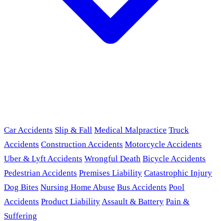
Car Accidents
Slip & Fall
Medical Malpractice
Truck
Accidents
Construction Accidents
Motorcycle Accidents
Uber & Lyft Accidents
Wrongful Death
Bicycle Accidents
Pedestrian Accidents
Premises Liability
Catastrophic Injury
Dog Bites
Nursing Home Abuse
Bus Accidents
Pool
Accidents
Product Liability
Assault & Battery
Pain &
Suffering