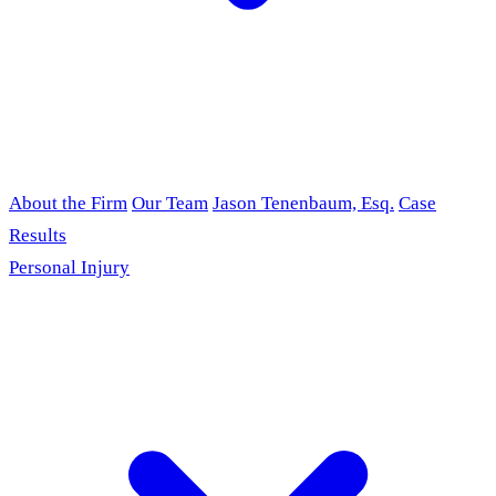
About the Firm
Our Team
Jason Tenenbaum, Esq.
Case
Results
Personal Injury