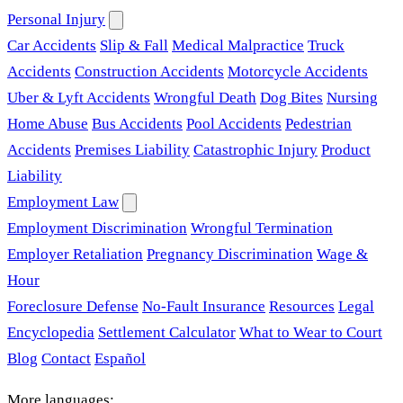
Personal Injury
Car Accidents
Slip & Fall
Medical Malpractice
Truck
Accidents
Construction Accidents
Motorcycle Accidents
Uber & Lyft Accidents
Wrongful Death
Dog Bites
Nursing
Home Abuse
Bus Accidents
Pool Accidents
Pedestrian
Accidents
Premises Liability
Catastrophic Injury
Product
Liability
Employment Law
Employment Discrimination
Wrongful Termination
Employer Retaliation
Pregnancy Discrimination
Wage &
Hour
Foreclosure Defense
No-Fault Insurance
Resources
Legal
Encyclopedia
Settlement Calculator
What to Wear to Court
Blog
Contact
Español
More languages: