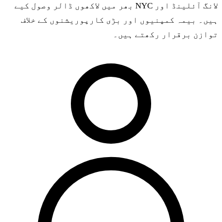
لانگ آئلینڈ اور NYC بھر میں لاکھوں ڈالر وصول کیے
ہیں۔ بیمہ کمپنیوں اور بڑی کارپوریشنوں کے خلاف
توازن برقرار رکھتے ہیں۔