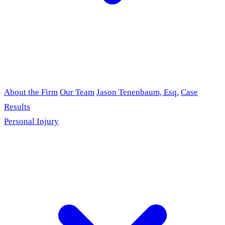
About the Firm
Our Team
Jason Tenenbaum, Esq.
Case
Results
Personal Injury