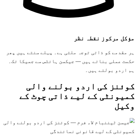
مؤکل مرکوز نقطہ نظر
ہر مقدمے کو ذاتی توجہ ملتی ہے۔ پہلے سنتے ہیں پھر
حکمت عملی بناتے ہیں — جیکسن ہائٹس سے جمیکا تک۔
ہم اردو بولتے ہیں۔
کوئنز کی اردو بولنے والی
کمیونٹی کے لیے ذاتی چوٹ کے
وکیل