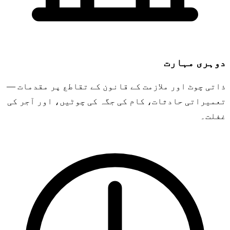
دوہری مہارت
ذاتی چوٹ اور ملازمت کے قانون کے تقاطع پر مقدمات —
تعمیراتی حادثات، کام کی جگہ کی چوٹیں، اور آجر کی
غفلت۔