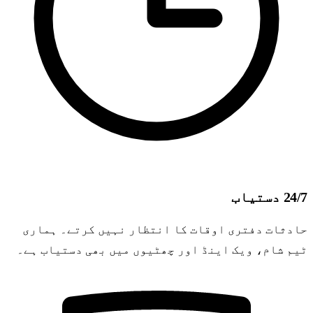
24/7 دستیاب
حادثات دفتری اوقات کا انتظار نہیں کرتے۔ ہماری
ٹیم شام، ویک اینڈ اور چھٹیوں میں بھی دستیاب ہے۔