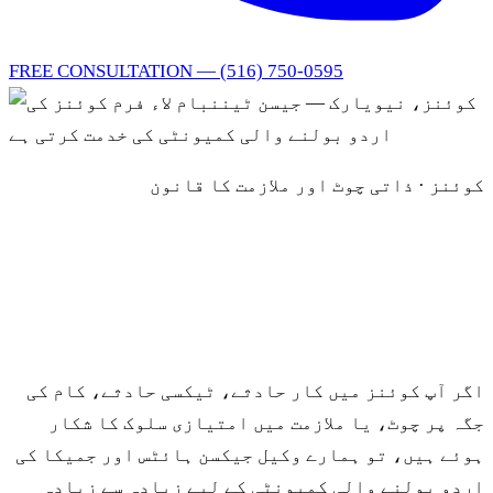
FREE CONSULTATION — (516) 750-0595
مرکزی مواد پر جائیں
کوئنز · ذاتی چوٹ اور ملازمت کا قانون
کوئنز میں ذاتی چوٹ
اور ملازمت کے وکیل
اگر آپ کوئنز میں کار حادثے، ٹیکسی حادثے، کام کی
جگہ پر چوٹ، یا ملازمت میں امتیازی سلوک کا شکار
ہوئے ہیں، تو ہمارے وکیل جیکسن ہائٹس اور جمیکا کی
اردو بولنے والی کمیونٹی کے لیے زیادہ سے زیادہ