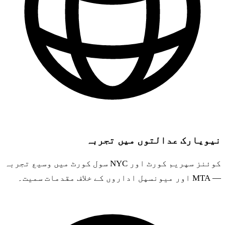
نیویارک عدالتوں میں تجربہ
کوئنز سپریم کورٹ اور NYC سول کورٹ میں وسیع تجربہ
— MTA اور میونسپل اداروں کے خلاف مقدمات سمیت۔