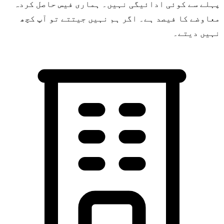
پہلے سے کوئی ادائیگی نہیں۔ ہماری فیس حاصل کردہ
معاوضے کا فیصد ہے۔ اگر ہم نہیں جیتتے تو آپ کچھ
نہیں دیتے۔