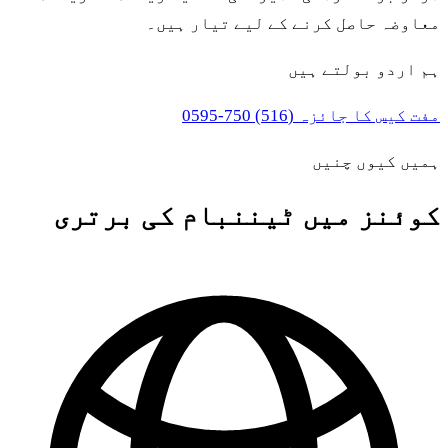
معاوضہ حاصل کرنے کے لیے تیار ہیں۔
ہم اردو بولتے ہیں
مفت کیس کا جائزہ
(516) 750-0595
ہمیں کیوں چنیں
کوئنز میں ٹیننبام کی برتری