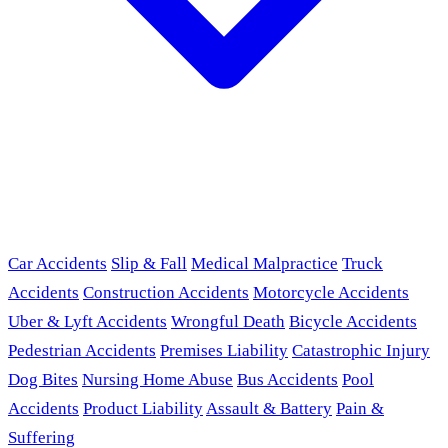
Car Accidents
Slip & Fall
Medical Malpractice
Truck
Accidents
Construction Accidents
Motorcycle Accidents
Uber & Lyft Accidents
Wrongful Death
Bicycle Accidents
Pedestrian Accidents
Premises Liability
Catastrophic Injury
Dog Bites
Nursing Home Abuse
Bus Accidents
Pool
Accidents
Product Liability
Assault & Battery
Pain &
Suffering