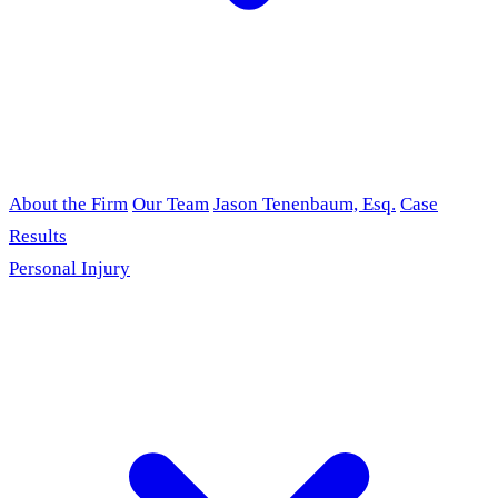
About the Firm
Our Team
Jason Tenenbaum, Esq.
Case
Results
Personal Injury