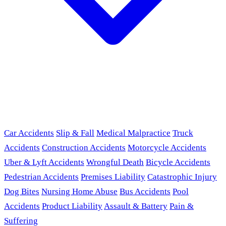
Car Accidents
Slip & Fall
Medical Malpractice
Truck
Accidents
Construction Accidents
Motorcycle Accidents
Uber & Lyft Accidents
Wrongful Death
Bicycle Accidents
Pedestrian Accidents
Premises Liability
Catastrophic Injury
Dog Bites
Nursing Home Abuse
Bus Accidents
Pool
Accidents
Product Liability
Assault & Battery
Pain &
Suffering