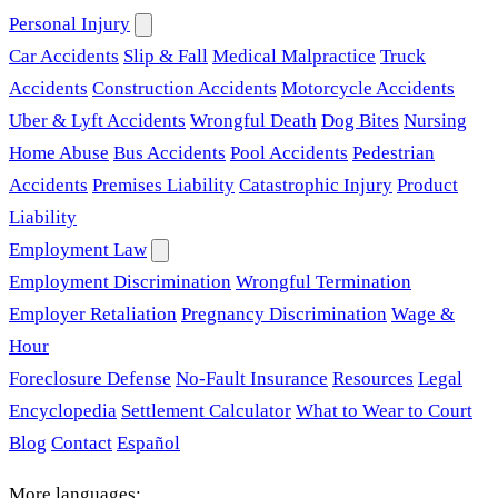
Personal Injury
Car Accidents
Slip & Fall
Medical Malpractice
Truck
Accidents
Construction Accidents
Motorcycle Accidents
Uber & Lyft Accidents
Wrongful Death
Dog Bites
Nursing
Home Abuse
Bus Accidents
Pool Accidents
Pedestrian
Accidents
Premises Liability
Catastrophic Injury
Product
Liability
Employment Law
Employment Discrimination
Wrongful Termination
Employer Retaliation
Pregnancy Discrimination
Wage &
Hour
Foreclosure Defense
No-Fault Insurance
Resources
Legal
Encyclopedia
Settlement Calculator
What to Wear to Court
Blog
Contact
Español
More languages: